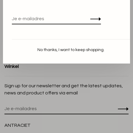
Algemene voorwaarden
Privacy Policy
Cookieverklaring
Betaalmethoden
Verzenden en Retourneren
No thanks, I want to keep shopping.
Klantenservice
Winkel
Sign up for our newsletter and get the latest updates,
news and product offers via email
ANTRACIET