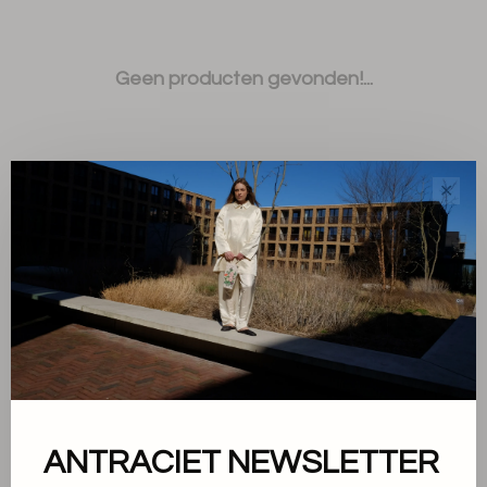
Geen producten gevonden!...
✕
Sorteren op:
Toon 1 - 0 van 0
ANTRACIET NEWSLETTER
Over ons