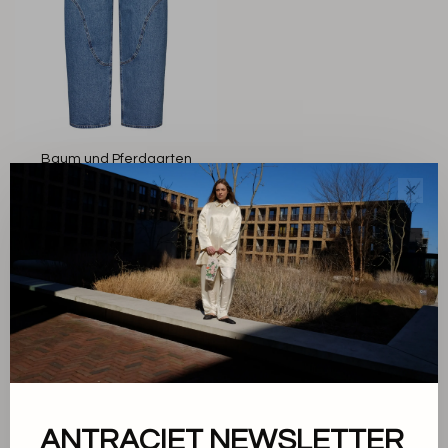
Baum und Pferdgarten
Napolen Jeans
✕
€229,00
€91,60
Sorteren op:
Toon 1 - 1 van 1
ANTRACIET NEWSLETTER