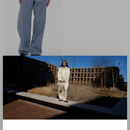
Baum und Pferdgarten
✕
Napolen Jeans
€199,00
Sorteren op:
Toon 1 - 1 van 1