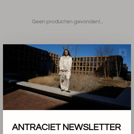
Geen producten gevonden!...
✕
Sorteren op:
Toon 1 - 0 van 0
ANTRACIET NEWSLETTER
Over ons