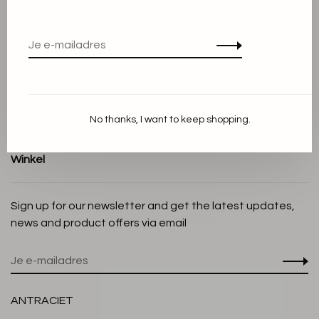
Algemene voorwaarden
Privacy Policy
Cookieverklaring
Betaalmethoden
Verzenden en Retourneren
No thanks, I want to keep shopping.
Klantenservice
Winkel
Sign up for our newsletter and get the latest updates,
news and product offers via email
ANTRACIET