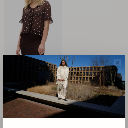
Baum und Pferdgarten
✕
Madicen Blouse
€169,00
Sorteren op:
Toon 1 - 1 van 1