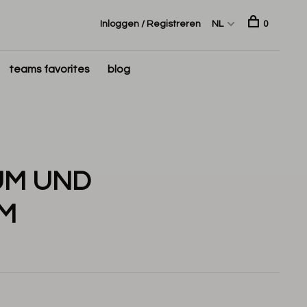
Inloggen / Registreren
NL
0
teams favorites
blog
UM UND
M