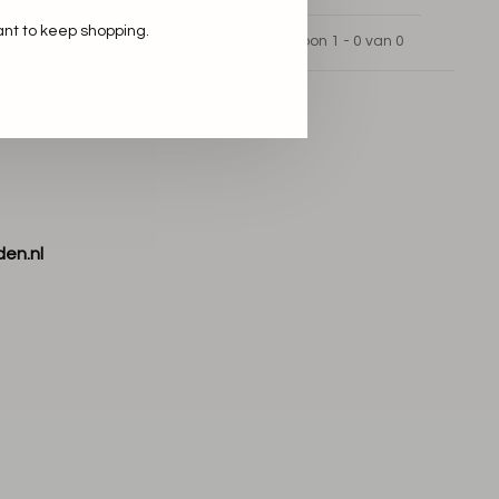
ant to keep shopping.
Toon 1 - 0 van 0
den.nl