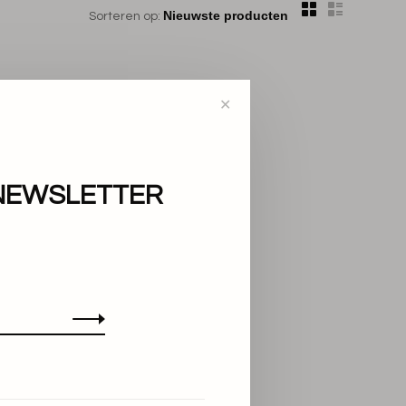
Sorteren op:
✕
NEWSLETTER
en!...