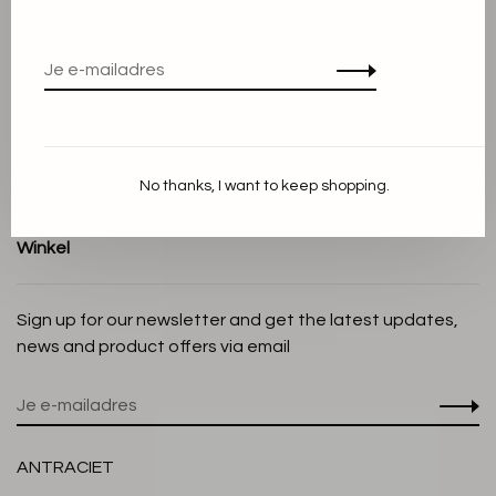
Algemene voorwaarden
Privacy Policy
Cookieverklaring
Betaalmethoden
Verzenden en Retourneren
No thanks, I want to keep shopping.
Klantenservice
Winkel
Sign up for our newsletter and get the latest updates,
news and product offers via email
ANTRACIET