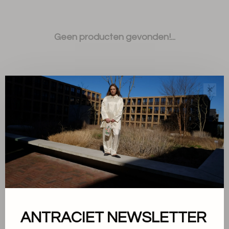
Geen producten gevonden!...
✕
Sorteren op:
Toon 1 - 0 van 0
ANTRACIET NEWSLETTER
Over ons