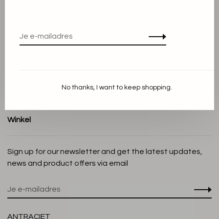
Over ons
Algemene voorwaarden
Privacy Policy
Cookieverklaring
Betaalmethoden
Verzenden en Retourneren
No thanks, I want to keep shopping.
Klantenservice
Winkel
Sign up for our newsletter and get the latest updates,
news and product offers via email
ANTRACIET