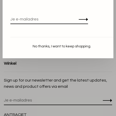
Over ons
Algemene voorwaarden
Privacy Policy
Cookieverklaring
Betaalmethoden
Verzenden en Retourneren
No thanks, I want to keep shopping.
Klantenservice
Winkel
Sign up for our newsletter and get the latest updates,
news and product offers via email
ANTRACIET