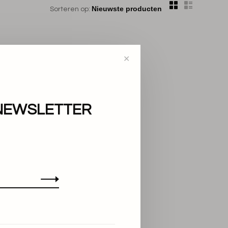
Sorteren op:
✕
NEWSLETTER
en!...