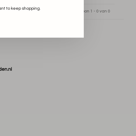
ant to keep shopping.
Toon 1 - 0 van 0
den.nl