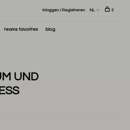
Inloggen / Registreren
NL
0
teams favorites
blog
UM UND
ESS