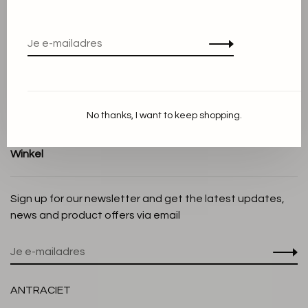
Algemene voorwaarden
Privacy Policy
Cookieverklaring
Betaalmethoden
Verzenden en Retourneren
No thanks, I want to keep shopping.
Klantenservice
Winkel
Sign up for our newsletter and get the latest updates,
news and product offers via email
ANTRACIET