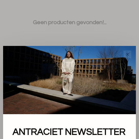
Geen producten gevonden!...
✕
Sorteren op:
Toon 1 - 0 van 0
ANTRACIET NEWSLETTER
Over ons