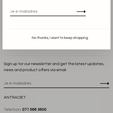
Privacy Policy
Cookieverklaring
Betaalmethoden
Verzenden en Retourneren
No thanks, I want to keep shopping.
Klantenservice
Winkel
Sign up for our newsletter and get the latest updates,
news and product offers via email
ANTRACIET
Telefoon:
071 566 3600