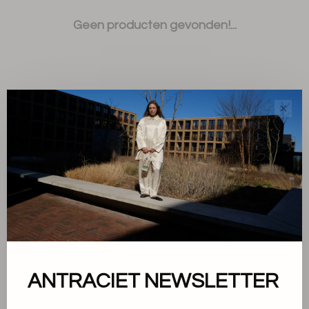
Geen producten gevonden!...
✕
Sorteren op:
Toon 1 - 0 van 0
Over ons
ANTRACIET NEWSLETTER
Algemene voorwaarden