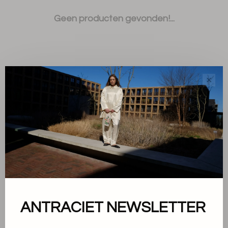
Geen producten gevonden!...
✕
Sorteren op:
Toon 1 - 0 van 0
Over ons
ANTRACIET NEWSLETTER
Algemene voorwaarden