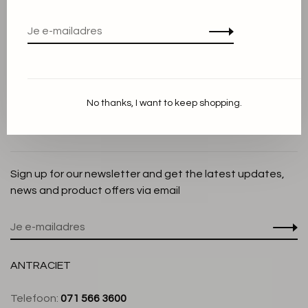
Privacy Policy
Cookieverklaring
Betaalmethoden
Verzenden en Retourneren
No thanks, I want to keep shopping.
Klantenservice
Winkel
Sign up for our newsletter and get the latest updates,
news and product offers via email
ANTRACIET
Telefoon:
071 566 3600