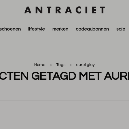
schoenen
lifestyle
merken
cadeaubonnen
sale
Home
Tags
aurel glay
TEN GETAGD MET AUR