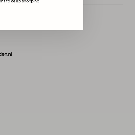
ant to keep shopping.
den.nl