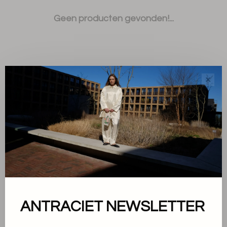
Geen producten gevonden!...
✕
Sorteren op:
Toon 1 - 0 van 0
Over ons
ANTRACIET NEWSLETTER
Algemene voorwaarden