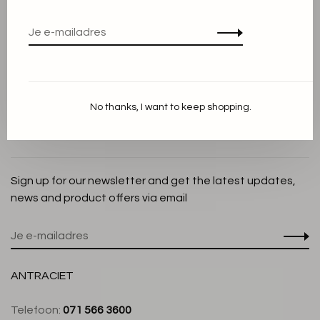
Privacy Policy
Cookieverklaring
Betaalmethoden
Verzenden en Retourneren
No thanks, I want to keep shopping.
Klantenservice
Winkel
Sign up for our newsletter and get the latest updates,
news and product offers via email
ANTRACIET
Telefoon:
071 566 3600