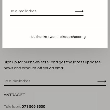
Privacy Policy
Cookieverklaring
Betaalmethoden
Verzenden en Retourneren
No thanks, I want to keep shopping.
Klantenservice
Winkel
Sign up for our newsletter and get the latest updates,
news and product offers via email
ANTRACIET
Telefoon:
071 566 3600