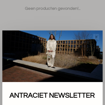
Geen producten gevonden!...
✕
Sorteren op:
Toon 1 - 0 van 0
Over ons
ANTRACIET NEWSLETTER
Algemene voorwaarden