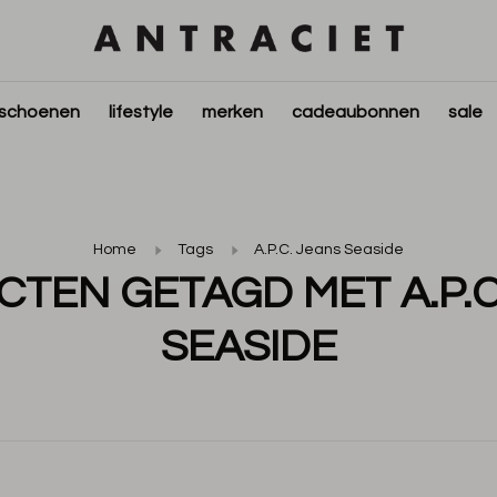
schoenen
lifestyle
merken
cadeaubonnen
sale
Home
Tags
A.P.C. Jeans Seaside
TEN GETAGD MET A.P.C
SEASIDE