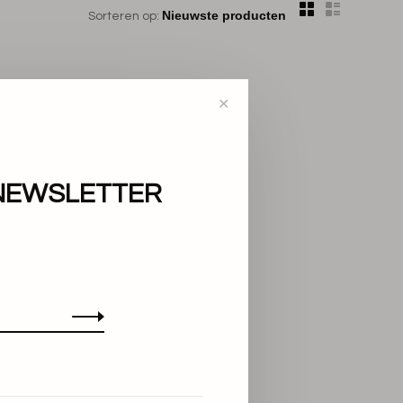
Sorteren op:
✕
NEWSLETTER
en!...