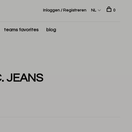
Inloggen / Registreren
NL
0
teams favorites
blog
. JEANS