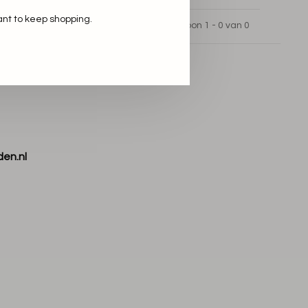
ant to keep shopping.
Toon 1 - 0 van 0
den.nl