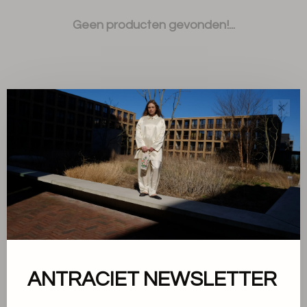
Geen producten gevonden!...
✕
Sorteren op:
Toon 1 - 0 van 0
Over ons
ANTRACIET NEWSLETTER
Algemene voorwaarden