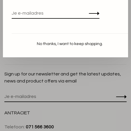
Privacy Policy
Cookieverklaring
Betaalmethoden
Verzenden en Retourneren
No thanks, I want to keep shopping.
Klantenservice
Winkel
Sign up for our newsletter and get the latest updates,
news and product offers via email
ANTRACIET
Telefoon:
071 566 3600