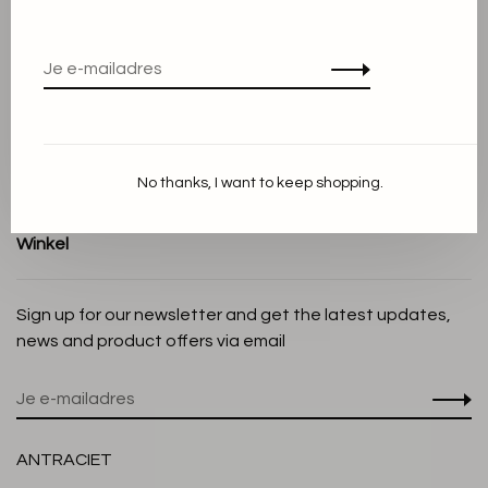
Algemene voorwaarden
Privacy Policy
Cookieverklaring
Betaalmethoden
Verzenden en Retourneren
No thanks, I want to keep shopping.
Klantenservice
Winkel
Sign up for our newsletter and get the latest updates,
news and product offers via email
ANTRACIET