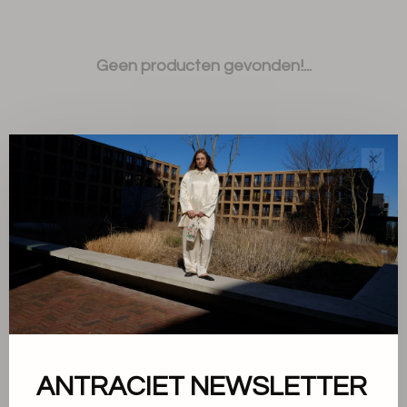
Geen producten gevonden!...
✕
Sorteren op:
Toon 1 - 0 van 0
ANTRACIET NEWSLETTER
Over ons