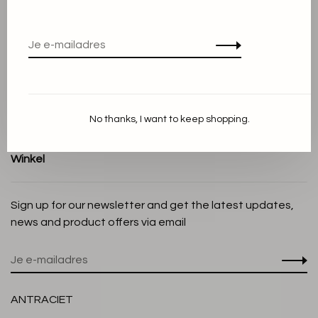
Algemene voorwaarden
Privacy Policy
Cookieverklaring
Betaalmethoden
Verzenden en Retourneren
No thanks, I want to keep shopping.
Klantenservice
Winkel
Sign up for our newsletter and get the latest updates,
news and product offers via email
ANTRACIET