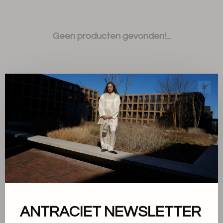
Geen producten gevonden!...
✕
Sorteren op:
Toon 1 - 0 van 0
ANTRACIET NEWSLETTER
Over ons