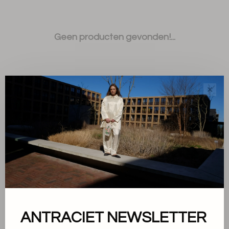
Geen producten gevonden!...
✕
Sorteren op:
Toon 1 - 0 van 0
ANTRACIET NEWSLETTER
Over ons