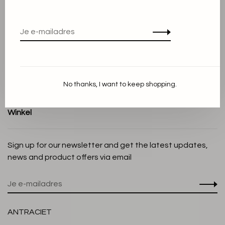
Algemene voorwaarden
Privacy Policy
Cookieverklaring
Betaalmethoden
Verzenden en Retourneren
No thanks, I want to keep shopping.
Klantenservice
Winkel
Sign up for our newsletter and get the latest updates,
news and product offers via email
ANTRACIET