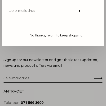
Privacy Policy
Cookieverklaring
Betaalmethoden
Verzenden en Retourneren
No thanks, I want to keep shopping.
Klantenservice
Winkel
Sign up for our newsletter and get the latest updates,
news and product offers via email
ANTRACIET
Telefoon:
071 566 3600