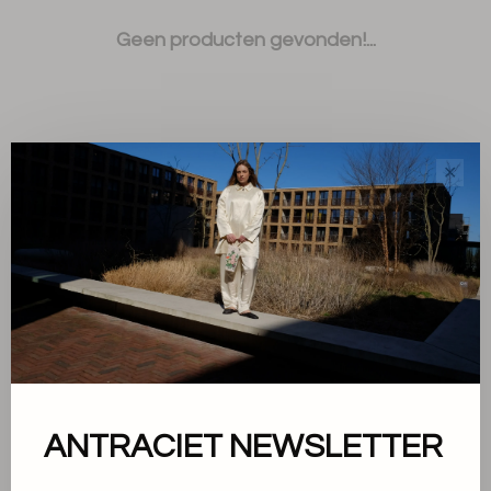
Geen producten gevonden!...
✕
Sorteren op:
Toon 1 - 0 van 0
Over ons
ANTRACIET NEWSLETTER
Algemene voorwaarden