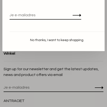
Algemene voorwaarden
Privacy Policy
Cookieverklaring
Betaalmethoden
Verzenden en Retourneren
No thanks, I want to keep shopping.
Klantenservice
Winkel
Sign up for our newsletter and get the latest updates,
news and product offers via email
ANTRACIET