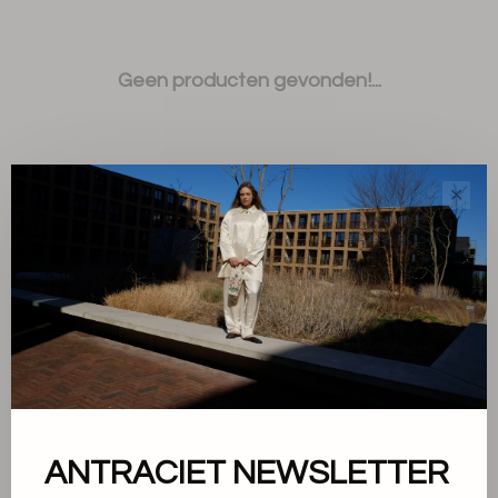
Geen producten gevonden!...
✕
Sorteren op:
Toon 1 - 0 van 0
ANTRACIET NEWSLETTER
Over ons