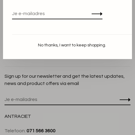
Privacy Policy
Cookieverklaring
Betaalmethoden
Verzenden en Retourneren
No thanks, I want to keep shopping.
Klantenservice
Winkel
Sign up for our newsletter and get the latest updates,
news and product offers via email
ANTRACIET
Telefoon:
071 566 3600