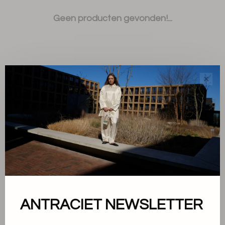
Geen producten gevonden!...
✕
Sorteren op:
Toon 1 - 0 van 0
Over ons
ANTRACIET NEWSLETTER
Algemene voorwaarden