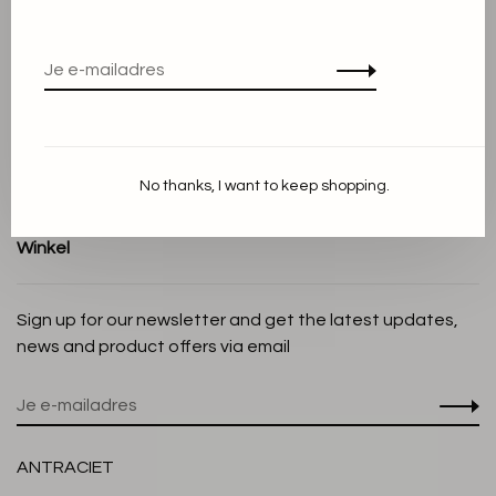
Algemene voorwaarden
Privacy Policy
Cookieverklaring
Betaalmethoden
Verzenden en Retourneren
No thanks, I want to keep shopping.
Klantenservice
Winkel
Sign up for our newsletter and get the latest updates,
news and product offers via email
ANTRACIET