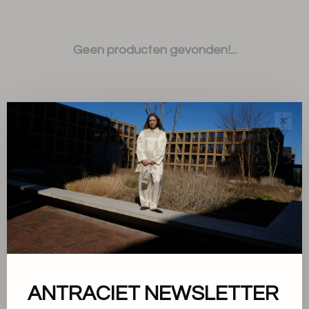
Geen producten gevonden!...
✕
Sorteren op:
Toon 1 - 0 van 0
ANTRACIET NEWSLETTER
Over ons