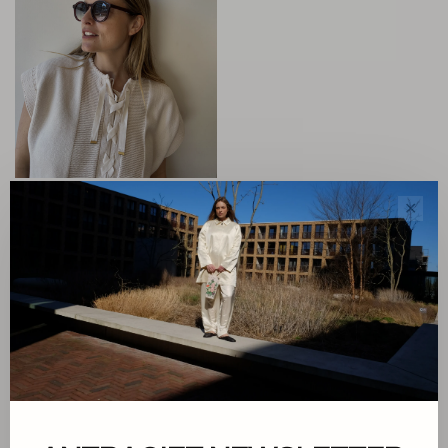
Gobi
✕
Aurel Plum Red Sunglasses
€159,00
Sorteren op:
Toon 1 - 1 van 1