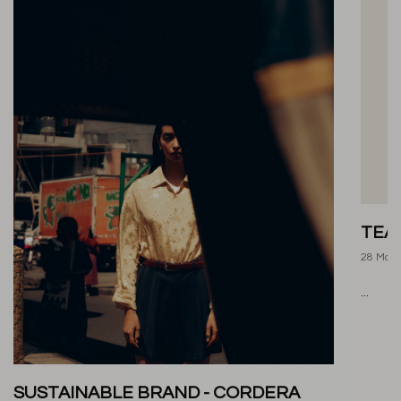
TEA
28 May
...
SUSTAINABLE BRAND - CORDERA