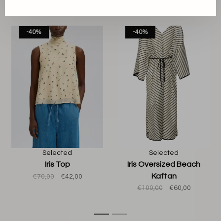
Back to home
-40%
-40%
Selected
Selected
Iris Top
Iris Oversized Beach
Kaftan
€70,00
€42,00
€100,00
€60,00
1
2