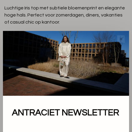
Luchtige Iris top met subtiele bloemenprint en elegante
hoge hals. Perfect voor zomerdagen, diners, vakanties
of casual chic op kantoor.
✕
Angora
Kleur:
34
Maat:
-
+
Aantal:
Toevoegen aan winkelwagen
THIS PRODUCT IS AVAILABLE IN THE
ANTRACIET NEWSLETTER
FOLLOWING VARIANTS: