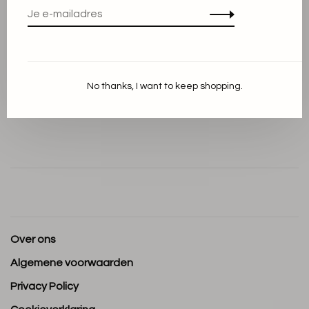
Beschrijving
Materiaal: 86% Lyocell , 14% Polyester - Recycled
No thanks, I want to keep shopping.
Valt op maat
Kleur: Angora
Over ons
Algemene voorwaarden
Privacy Policy