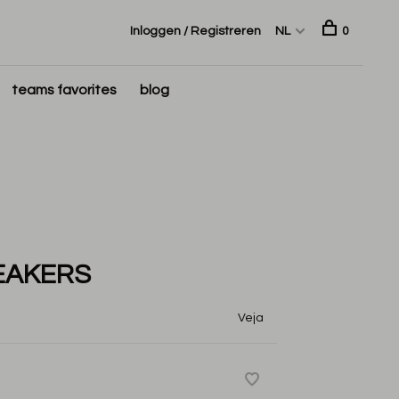
Inloggen / Registreren
NL
0
teams favorites
blog
EAKERS
Veja