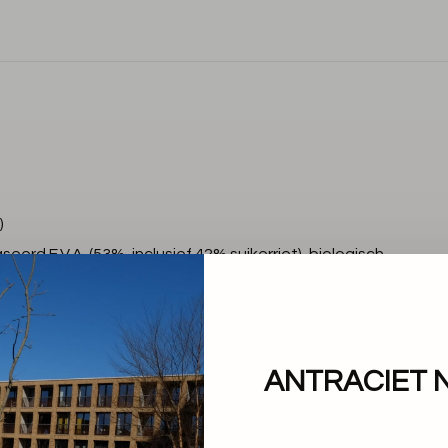
)
erd E.V.A. (53%, inclusief 42% suikerriet), biologisch
ilica (23%), gerecycled rubber (10%), synthetisch
ANTRACIET 