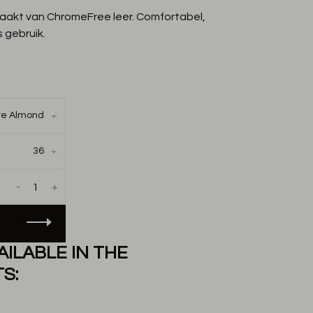
aakt van ChromeFree leer. Comfortabel,
 gebruik.
re Almond
36
-
+
AILABLE IN THE
S: