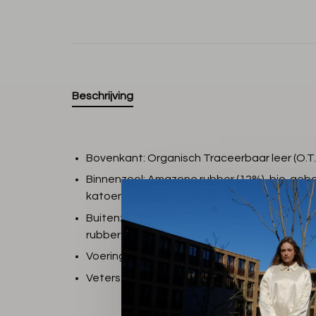
Beschrijving
Bovenkant: Organisch Traceerbaar leer (O.T.
Binnenzool: Amazone rubber (12%), bio-gebase
katoen (23%) en overige (12%)
Buitenzool: Amazone rubber (40%), mineraal s
rubber (11%) en overige (16%)
Voering: Gerecycled polyester (100%)
Veters: Biologisch katoen (100%)