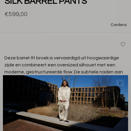
SILK BARREL PANTS
€599,00
Cordera
Deze barrel-fit broek is vervaardigd uit hoogwaardige
zijde en combineert een oversized silhouet met een
moderne, gestructureerde flow. De subtiele naden aan
de voorkant geven de broek een verfijnde uitstraling.
✕
Taupe
Kleur:
0
Maat: