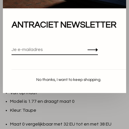
-
+
Aantal:
Toevoegen aan winkelwagen
ANTRACIET NEWSLETTER
THIS PRODUCT IS AVAILABLE IN THE
FOLLOWING VARIANTS:
Beschrijving
No thanks, I want to keep shopping.
Materiaal: 83% Zijde 17% Polyamide
Valt op maat
Model is 1.77 en draagt maat 0
Kleur: Taupe
Maat 0 vergelijkbaar met 32 EU tot en met 38 EU