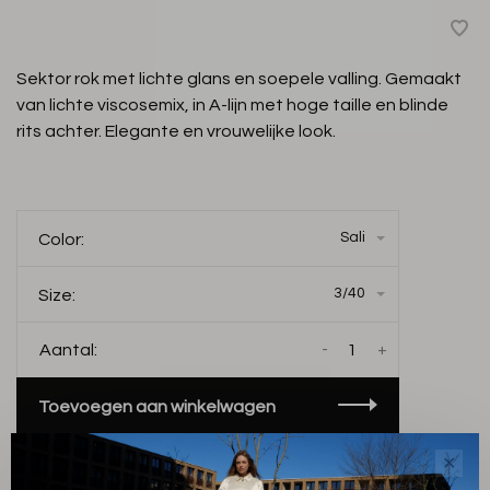
Sektor rok met lichte glans en soepele valling. Gemaakt
van lichte viscosemix, in A-lijn met hoge taille en blinde
rits achter. Elegante en vrouwelijke look.
Sali
Color:
3/40
Size:
-
+
Aantal:
Toevoegen aan winkelwagen
THIS PRODUCT IS AVAILABLE IN THE
✕
FOLLOWING VARIANTS: