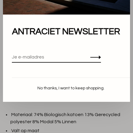
Ganache
Color:
L
Size:
ANTRACIET NEWSLETTER
-
+
Aantal:
Toevoegen aan winkelwagen
THIS PRODUCT IS AVAILABLE IN THE
FOLLOWING VARIANTS:
No thanks, I want to keep shopping.
Beschrijving
Materiaal: 74% Biologisch katoen 13% Gerecycled
polyester 8% Modal 5% Linnen
Valt op maat