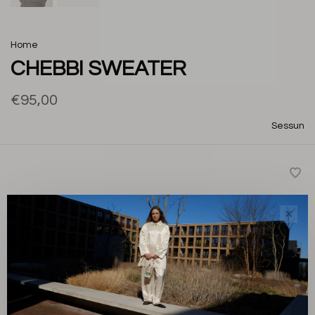
Home
CHEBBI SWEATER
€95,00
Sessun
Deze oversized sweater van gemêleerde fleece heeft
✕
een knoopsluiting en een zachte, comfortabele
uitstraling. De frisse zomerkleur maakt hem ideaal voor
koelere zomeravonden.