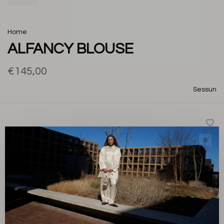
Home
ALFANCY BLOUSE
€145,00
Sessun
✕
Deze cropped blouse van soepel viscose satijn heeft
een strikdetail aan de voorkant en een elastische rug.
Afgewerkt in Italië met een exclusief Sessùn dessin.
Whiatelier
Color: